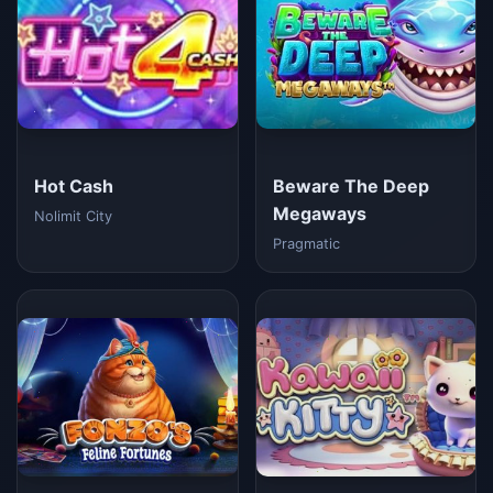
Hot Cash
Beware The Deep
Megaways
Nolimit City
Pragmatic