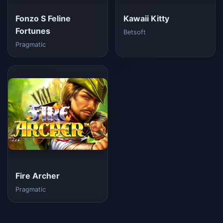
Fonzo S Feline
Kawaii Kitty
Fortunes
Betsoft
Pragmatic
Fire Archer
Pragmatic